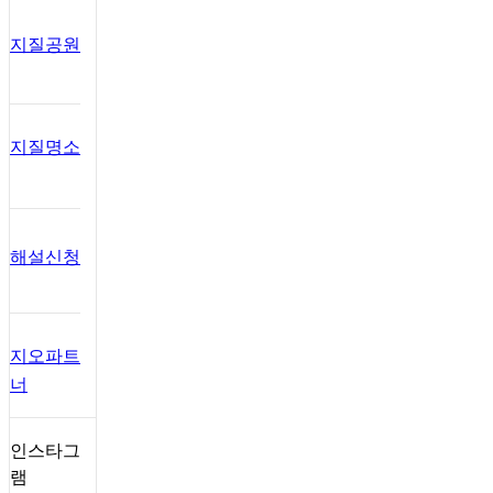
지질공원
지질명소
해설신청
지오파트
너
인스타그
램