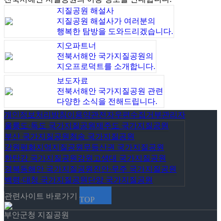
지질공원 해설사
지질공원 해설사가 여러분의
행복한 탐방을 도와드리겠습니다.
지오파트너
전북서해안 국가지질공원의
지오프로덕트를 소개합니다.
보도자료
전북서해안 국가지질공원 관련
다양한 소식을 전해드립니다.
개인정보처리방침
이용약관
전자우편수집거부
관리자
울릉도·독도 국가지질공원
제주도 국가지질공원
부산 국가지질공원
청송 국가지질공원
강원평화지역지질공원
무등산권 국가지질공원
한탄강 국가지질공원
강원고생대 국가지질공원
경북동해안 국가지질공원
진안·무주 국가지질공원
백령·대청 국가지질공원
단양 국가지질공원
관련사이트 바로가기
TOP
부안군청 지질공원