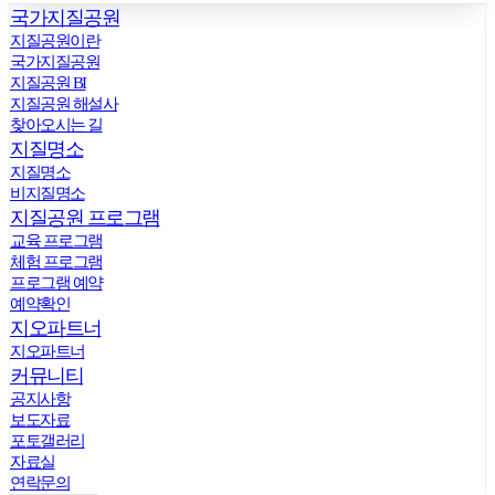
국가지질공원
지질공원이란
국가지질공원
지질공원 BI
지질공원 해설사
찾아오시는 길
지질명소
지질명소
비지질명소
지질공원 프로그램
교육 프로그램
체험 프로그램
프로그램 예약
예약확인
지오파트너
지오파트너
커뮤니티
공지사항
보도자료
포토갤러리
자료실
연락문의